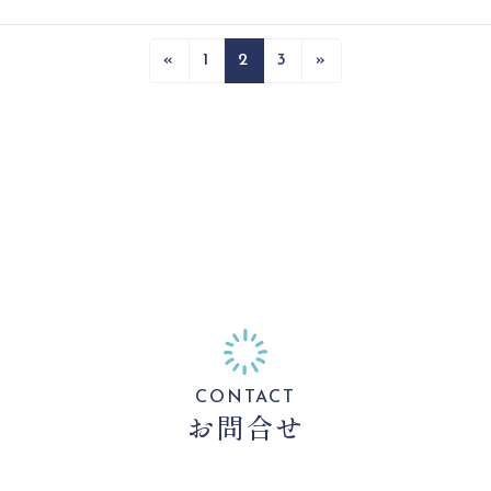
投
固
固
固
«
1
2
3
»
稿
定
定
定
ペ
ペ
ペ
の
ー
ー
ー
ペ
ジ
ジ
ジ
ー
ジ
送
り
CONTACT
お問合せ