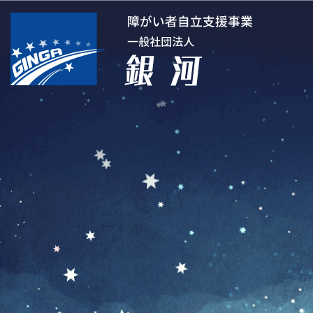
コ
ナ
ン
ビ
テ
ゲ
ン
ー
ツ
シ
へ
ョ
ス
ン
キ
に
ッ
移
プ
動