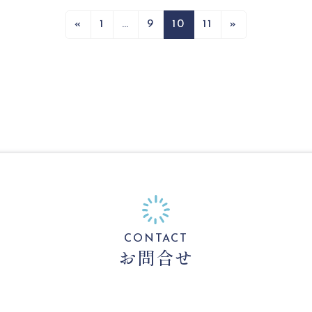
固
固
固
固
«
1
…
9
10
11
»
定
定
定
定
ペ
ペ
ペ
ペ
ー
ー
ー
ー
ジ
ジ
ジ
ジ
CONTACT
お問合せ